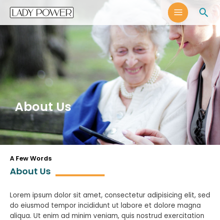
Skip
MAIN
Sea
to
MENU
content
About Us
A Few Words
About Us
Lorem ipsum dolor sit amet, consectetur adipisicing elit, sed
do eiusmod tempor incididunt ut labore et dolore magna
aliqua. Ut enim ad minim veniam, quis nostrud exercitation