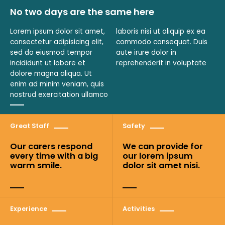
No two days are the same here
Lorem ipsum dolor sit amet,
laboris nisi ut aliquip ex ea
consectetur adipisicing elit,
commodo consequat. Duis
sed do eiusmod tempor
aute irure dolor in
incididunt ut labore et
reprehenderit in voluptate
dolore magna aliqua. Ut
enim ad minim veniam, quis
nostrud exercitation ullamco
Great Staff
Safety
Our carers respond
We can provide for
every time with a big
our lorem ipsum
warm smile.
dolor sit amet nisi.
Experience
Activities