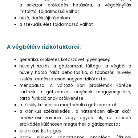
a sokszori erőlködés hatására, a végbélnyílás
írritálttá, fájdalmassá válhat
húzó, deréktáji fájdalom
a szexuális élet fájdalmassá válhat
A végbélérv rizikófaktorai:
genetika: örökletes kötőszöveti gyengeség
hüvelyi szülés: a gátizomzat túltágul, a végbél a
hüvely hátsó falát beboltosítja, a többszöri hüvelyi
szülés természetesen nagyon rizikófaktor.
menopausa: A változó kori problémák körébe
tartozik a gátizomzat erejének meggyengülése,
tartó funkciójának csökkenése
a túlsúly különösen megterheli a gátizomzatot
a krónikus székrekedés , a hátterében állván akár
emésztési zavarok vagy egyéb ok, az állandó
erőlködés különösen megterheli a gátizomzatot
krónikus köhögés
nagy súlyok rendszeres emelése (fizikai