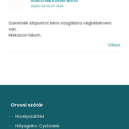
HORVÁTHNÉ KÖKÉNY IBOLYA
2024-04-13 AT 14:29
Szeretnék időpontot kérni vizsgálatra végbélsérvem
van.
Miskolcon lakom.
Válasz
Orvosi szótár
Hüvelyszűkítés
Hólyagsérv: Cystocele