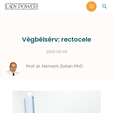
Skip
MAIN
Sea
to
MENU
content
Végbélsérv: rectocele
2025-05-05
Prof. dr. Németh Zoltán PhD