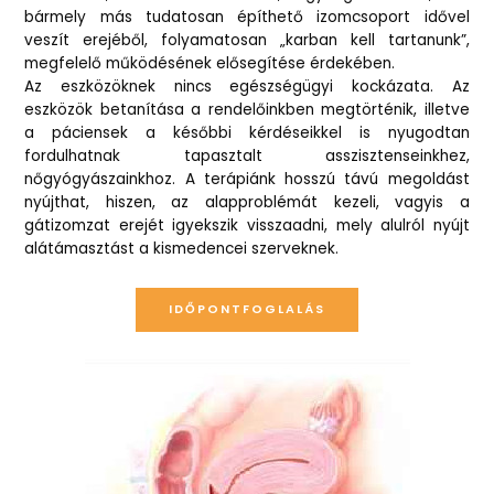
bármely más tudatosan építhető izomcsoport idővel
veszít erejéből, folyamatosan „karban kell tartanunk”,
megfelelő működésének elősegítése érdekében.
Az eszközöknek nincs egészségügyi kockázata. Az
eszközök betanítása a rendelőinkben megtörténik, illetve
a páciensek a későbbi kérdéseikkel is nyugodtan
fordulhatnak tapasztalt asszisztenseinkhez,
nőgyógyászainkhoz. A terápiánk hosszú távú megoldást
nyújthat, hiszen, az alapproblémát kezeli, vagyis a
gátizomzat erejét igyekszik visszaadni, mely alulról nyújt
alátámasztást a kismedencei szerveknek.
IDŐPONTFOGLALÁS