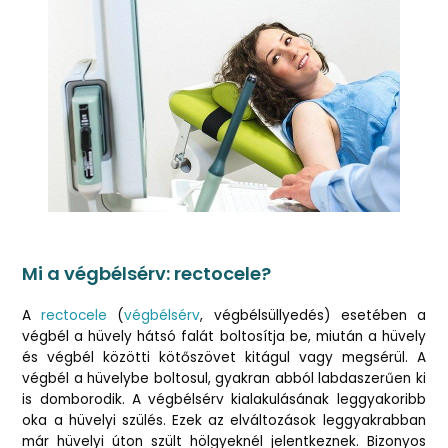
Mi a végbélsérv: rectocele?
A
rectocele
(
végbélsérv
, végbélsüllyedés) esetében a
végbél a hüvely hátsó falát boltosítja be, miután a hüvely
és végbél közötti kötőszövet kitágul vagy megsérül. A
végbél a hüvelybe boltosul, gyakran abból labdaszerűen ki
is domborodik. A végbélsérv kialakulásának leggyakoribb
oka a hüvelyi szülés. Ezek az elváltozások leggyakrabban
már hüvelyi úton szült hölgyeknél jelentkeznek. Bizonyos