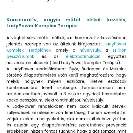
Konzervatív, vagyis műtét nélküli kezelés,
LadyPower Komplex Terápia
A végbél sérv műtét nélküli, u.n. konzervatív kezelésében
jelentős szerepe van az általunk kifejlesztett
LadyPower
Komplex Terápiának
, amely a
hüvelysúly
, a
szilikon
pesszáriumok
és az
elektrostimuláció
együttes
használatán alapszik (lásd LadyPower Komplex Terápia).
A LadyPower rendelőinkben- Győr, Budapest és Miskolc-
történő állapotfelmérés után kerül meghatározásra, hogy
melyik hölgynek milyen eszközre, illetve eszközök
kombinációjára lehet szüksége. Természetesen nem
minden esetben javasolt a 3 eszköz egyidejű használata-
kocka pesszárium, elektro stimulátor, hüvelysúly.
A LadyPower rendelőkben nem csak kialakult sérvek,
süllyedések kezelésére van lehetőség, hanem szeretettel
várjuk azokat a hölgyeket is, akik nem szültek hüvelyi úton
és csupán egy állapotfelmérést szeretnének prevenció
érdekében, hiszen fontos tudnunk, hogy a gátizomzat, mint