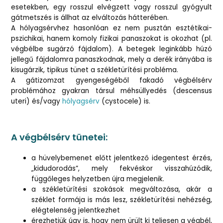
esetekben, egy rosszul elvégzett vagy rosszul gyógyult
gátmetszés is állhat az elváltozás hátterében.
A hólyagsérvhez hasonlóan ez nem pusztán esztétikai-
pszichikai, hanem komoly fizikai panaszokat is okozhat (pl.
végbélbe sugárzó fájdalom). A betegek leginkább húzó
jellegű fájdalomra panaszkodnak, mely a derék irányába is
kisugárzik, tipikus tünet a székletürítési probléma.
A gátizomzat gyengeségéből fakadó végbélsérv
problémához gyakran társul méhsüllyedés (descensus
uteri) és/vagy
hólyagsérv
(cystocele) is.
A végbélsérv tünetei:
a hüvelybemenet előtt jelentkező idegentest érzés,
„kidudorodás”, mely fekvéskor visszahúzódik,
függőleges helyzetben újra megjelenik.
a székletürítési szokások megváltozása, akár a
széklet formája is más lesz, székletürítési nehézség,
elégtelenség jelentkezhet
érezhetjük úgy is, hogy nem ürült ki teljesen a végbél,