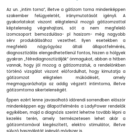
Az un. „intim torna”, illetve a gátizom torna mindenképpen
szakember felügyeletét, iránymutatását igényli. A
gyakorlatokat viszont elégtelenül mozgó gátizomzattal
képtelenség végrehajtani, sőt a nem megfelelő
izomcsoport bemozdulása- pl hasizom- még nagyobb
sérv produkálásához vezethet. Ilyen esetekben a
megfelelő nőgyógyász általi állapotfelmérés,
diagnosztizálás elengedhetetlenül fontos, hiszen a hölgyek
gyakran „félrediagnosztizálják” önmagukat, abban a hitben
vannak, hogy jól mozog a gátizomzatuk, a rendelőnkben
történő vizsgálat viszont előfordulhat, hogy kimutatja a
gátizomzat elégtelen működését, amely
megmagyarázhatja az addig végzett intimtorna, illetve
gátizomtorna sikertelenségét.
Éppen ezért lenne javasolható időrendi sorrendben először
mindenképpen egy állapotfelmérés a LadyPower rendelők
egyikében, majd a diagnózis szerint lehetne tovább lépni a
kezelés terén, amely természetesen lehet akár a
gátizomtornával kiegészített, elektro stimulátor, illetve
súlyzó használatát igénylő módszer is.