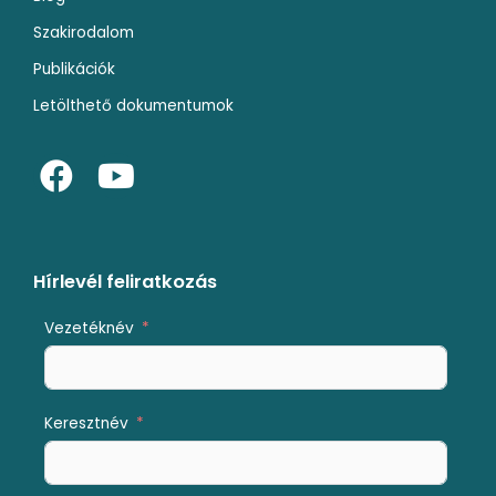
Szakirodalom
Publikációk
Letölthető dokumentumok
F
Y
a
o
c
u
e
t
b
u
Hírlevél feliratkozás
o
b
Vezetéknév
o
e
k
Keresztnév