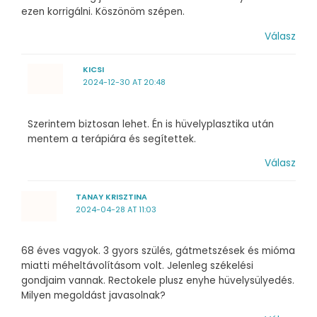
ezen korrigálni. Köszönöm szépen.
Válasz
KICSI
2024-12-30 AT 20:48
Szerintem biztosan lehet. Én is hüvelyplasztika után
mentem a terápiára és segítettek.
Válasz
TANAY KRISZTINA
2024-04-28 AT 11:03
68 éves vagyok. 3 gyors szülés, gátmetszések és mióma
miatti méheltávolításom volt. Jelenleg székelési
gondjaim vannak. Rectokele plusz enyhe hüvelysülyedés.
Milyen megoldást javasolnak?