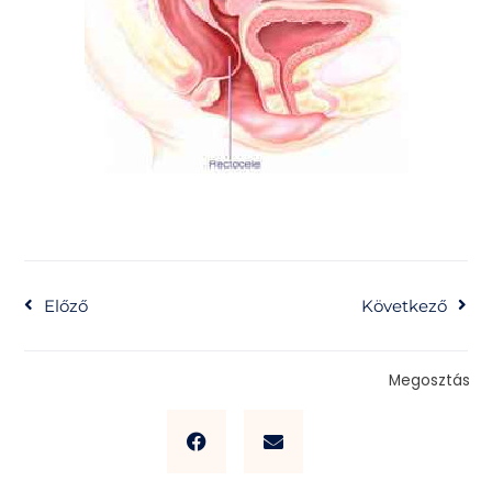
Előző
Kö
Előző
Következő
Megosztás