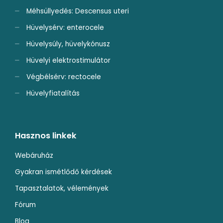
Méhsüllyedés: Descensus uteri
Hüvelysérv: enterocele
Hüvelysúly, hüvelykónusz
Hüvelyi elektrostimulátor
Végbélsérv: rectocele
Hüvelyfiatalítás
Hasznos linkek
Webáruház
Gyakran ismétlődő kérdések
Tapasztalatok, vélemények
Fórum
Blog