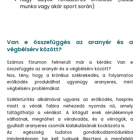
munka vagy akár sport során)
Van e összefüggés az aranyér és a
végbélsérv között?
Számos fórumon felmerült már a kérdés: Van e
összefüggés az aranyér és a végbélsérv között?
Nos, tény, hogy a krónikus székrekedés, a folyamatos
erőlködés produkálhat ugyanúgy aranyeres, mint
végbélsérv problémákat.
Székletürítés alkalmával ugyanis az erőlködés, hasprés
miatt a vénák falára nehezedő nyomás nő, amely
túltágíthatja a vénákat. A kitágult erek sérülékennyé
válhatnak, megnőhet a véralvadás, és a vérrögök, a
gyulladt aranyeres csomók kialakulásának kockázata is.
Az egészség tudatos gondolkodásmódunkba
mindenképpen be kell tudnunk illeszteni a megfelelő