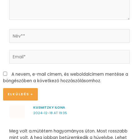
Név**
Email*
A nevem, e-mail címem, és weboldalcímem mentése a
böngészőben a következő hozzászólásomhoz.
Alternative:
KUSMITZKY ILONA
2024-12-18 AT 19:35
Meg volt a.mütétem hagyományos úton. Most rosszabb
mint volt. A heg jobban betüremkedik a hüvelybe. Lehet