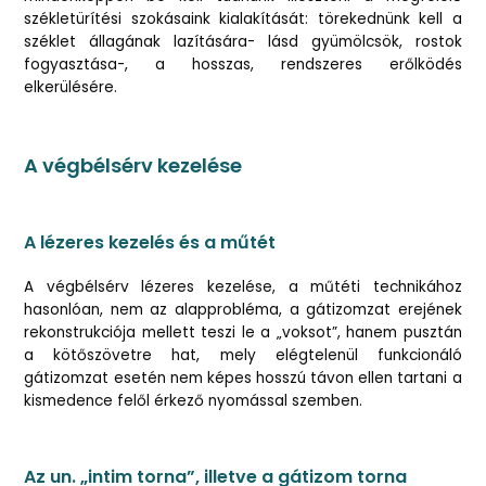
székletürítési szokásaink kialakítását: törekednünk kell a
széklet állagának lazítására- lásd gyümölcsök, rostok
fogyasztása-, a hosszas, rendszeres erőlködés
elkerülésére.
A végbélsérv kezelése
A lézeres kezelés és a műtét
A végbélsérv lézeres kezelése, a műtéti technikához
hasonlóan, nem az alapprobléma, a gátizomzat erejének
rekonstrukciója mellett teszi le a „voksot”, hanem pusztán
a kötőszövetre hat, mely elégtelenül funkcionáló
gátizomzat esetén nem képes hosszú távon ellen tartani a
kismedence felől érkező nyomással szemben.
Az un. „intim torna”, illetve a gátizom torna