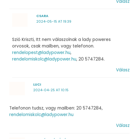
Válasz
CSARA
2024-05-15 AT 19:39
Szió Kriszti, Itt nem válaszolnak a lady poweres
orvosok, csak mailben, vagy telefonon.
rendelopest@ladypower.hu
,
rendelomiskolc@ladypower.hu
, 20 5747284.
Válasz
LUCI
2024-04-25 AT 10:15
Telefonon tudsz, vagy mailben: 20 5747284,
rendelomiskolc@ladypower.hu
Válasz