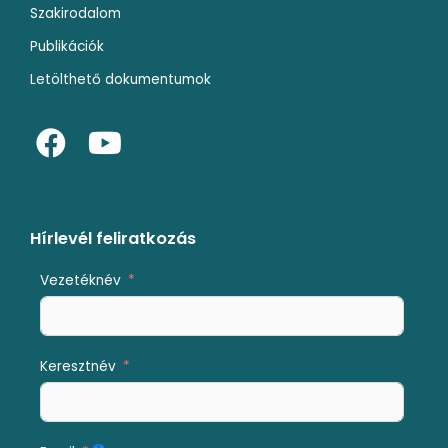
Szakirodalom
Publikációk
Letölthető dokumentumok
F
Y
a
o
c
u
e
t
b
u
Hírlevél feliratkozás
o
b
Vezetéknév
o
e
k
Keresztnév