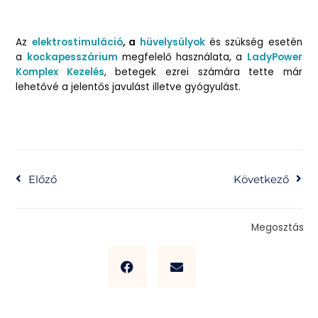
Az
elektrostimuláció
, a
hüvelysúlyok
és szükség esetén
a
kockapesszárium
megfelelő használata, a
LadyPower
Komplex Kezelés
, betegek ezrei számára tette már
lehetővé a jelentős javulást illetve gyógyulást.
Előző
Kö
Előző
Következő
Megosztás