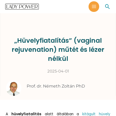
Skip
MAIN
Sea
to
MENU
content
„Hüvelyfiatalítás” (vaginal
rejuvenation) műtét és lézer
nélkül
2025-04-01
Prof. dr. Németh Zoltán PhD
A
hüvelyfiatalítás
alatt általában a
kitágult hüvely