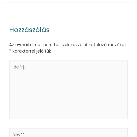
Hozzászólás
Az e-mail címet nem tesszük közzé.
A kötelező mezőket
*
karakterrel jelöltük
Ide
írj..
Név**