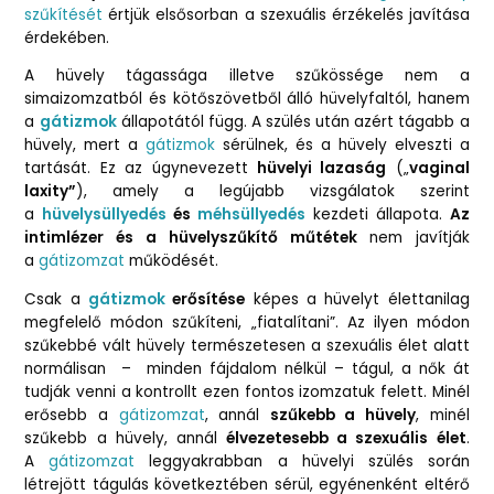
szűkítését
értjük elsősorban a szexuális érzékelés javítása
érdekében.
A hüvely tágassága illetve szűkössége nem a
simaizomzatból és kötőszövetből álló hüvelyfaltól, hanem
a
gátizmok
állapotától függ. A szülés után azért tágabb a
hüvely, mert a
gátizmok
sérülnek, és a hüvely elveszti a
tartását. Ez az úgynevezett
hüvelyi lazaság
(„
vaginal
laxity”
), amely a legújabb vizsgálatok szerint
a
hüvelysüllyedés
és
méhsüllyedés
kezdeti állapota.
Az
intimlézer és a hüvelyszűkítő műtétek
nem javítják
a
gátizomzat
működését.
Csak a
gátizmok
erősítése
képes a hüvelyt élettanilag
megfelelő módon szűkíteni, „fiatalítani”. Az ilyen módon
szűkebbé vált hüvely természetesen a szexuális élet alatt
normálisan – minden fájdalom nélkül – tágul, a nők át
tudják venni a kontrollt ezen fontos izomzatuk felett. Minél
erősebb a
gátizomzat
, annál
szűkebb a hüvely
, minél
szűkebb a hüvely, annál
élvezetesebb a szexuális élet
.
A
gátizomzat
leggyakrabban a hüvelyi szülés során
létrejött tágulás következtében sérül, egyénenként eltérő