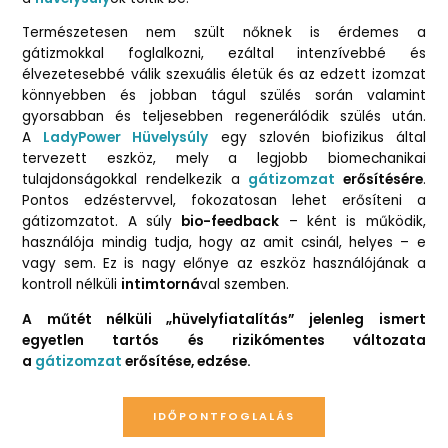
Természetesen nem szült nőknek is érdemes a
gátizmokkal foglalkozni, ezáltal intenzívebbé és
élvezetesebbé válik szexuális életük és az edzett izomzat
könnyebben és jobban tágul szülés során valamint
gyorsabban és teljesebben regenerálódik szülés után.
A
LadyPower Hüvelysúly
egy szlovén biofizikus által
tervezett eszköz, mely a legjobb biomechanikai
tulajdonságokkal rendelkezik a
gátizomzat
erősítésére
.
Pontos edzéstervvel, fokozatosan lehet erősíteni a
gátizomzatot. A súly
bio-feedback
– ként is működik,
használója mindig tudja, hogy az amit csinál, helyes – e
vagy sem. Ez is nagy előnye az eszköz használójának a
kontroll nélküli
intimtorná
val szemben.
A műtét nélküli „hüvelyfiatalítás” jelenleg ismert
egyetlen tartós és rizikómentes változata
a
gátizomzat
erősítése, edzése.
IDŐPONTFOGLALÁS