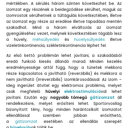
mértékben. A sérülés három szinten következhet be. Az
izomzat egy részének a beidegződése sérülhet, maguk az
izomrostok sérülhetnek a túltágulás következtében, illetve
az izomzat egy része az eredése illetve tapadása mentén
szakadhat. Mind a három elváltozás az izomzat
gyengüléséhez vezet, melynek következtében tágabb lesz
a hüvely,
méhsüllyedés
és
hüvelysüllyedés
illetve
vizeletinkontinencia, székletinkontinencia léphet fel.
Az első kettő problémán lehet javítani, a szakadásból
eredő funkció kiesés állandó marad. Minden kezelés
eredményessége attól függ, hogy a tünetek mekkora
része kapcsolatos a javítható (reverzibilis) és mekkora a
nem javítható (irreverzibilis) izomkárosodással. Az izom –
ideg ingerület átvitel egy elektromos probléma, melyet
csak megfelelő
hüvelyi
elektrostimuláció
val lehet
javítani. Ezután egy
nagyobb tömegű
gátizomzat
áll
rendelkezésre, melyet erősíteni lehet. Sportorvosilag
bizonyított tény, hogy minden harántcsíkolt izomzatot
ellenállással szemben jobban erősíthető,
a
gátizomzat
esetében az ellenállás szerepét
a
hüvelysúly
ok töltik be.