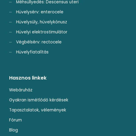
Méhsüllyedés: Descensus uteri
Hüvelysérv: enterocele
Hüvelysúly, hüvelykónusz
Hüvelyi elektrostimulátor
Végbélsérv: rectocele
Hüvelyfiatalítás
Hasznos linkek
Webáruház
Gyakran ismétlődő kérdések
Tapasztalatok, vélemények
Fórum
Blog