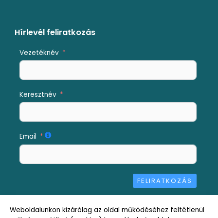
c
u
e
t
b
u
Hírlevél feliratkozás
o
b
Vezetéknév
o
e
k
Keresztnév
Email
FELIRATKOZÁS
Alternative:
Weboldalunkon kizárólag az oldal működéséhez feltétlenül
Impresszum
Jognyilatkozat