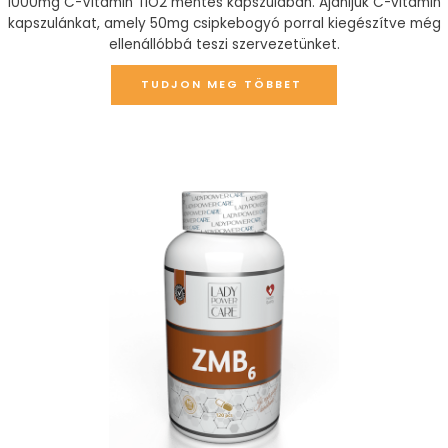
1000mg C-Vitamin TiO2 mentes kapszulában. Ajánljuk C-vitamin
kapszulánkat, amely 50mg csipkebogyó porral kiegészítve még
ellenállóbbá teszi szervezetünket.
TUDJON MEG TÖBBET