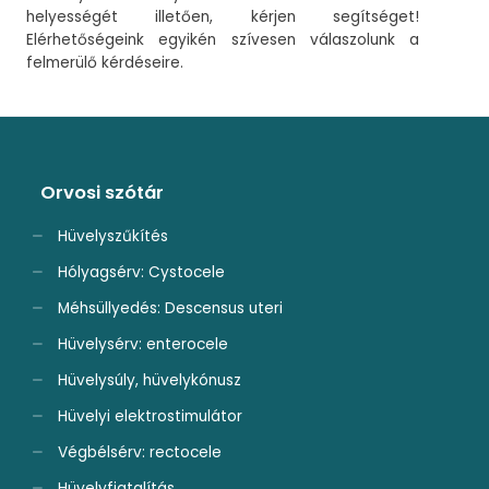
helyességét illetően, kérjen segítséget!
Elérhetőségeink egyikén szívesen válaszolunk a
felmerülő kérdéseire.
Orvosi szótár
Hüvelyszűkítés
Hólyagsérv: Cystocele
Méhsüllyedés: Descensus uteri
Hüvelysérv: enterocele
Hüvelysúly, hüvelykónusz
Hüvelyi elektrostimulátor
Végbélsérv: rectocele
Hüvelyfiatalítás