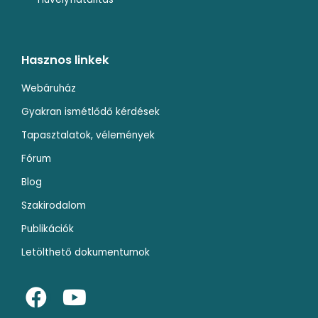
Hasznos linkek
Webáruház
Gyakran ismétlődő kérdések
Tapasztalatok, vélemények
Fórum
Blog
Szakirodalom
Publikációk
Letölthető dokumentumok
F
Y
a
o