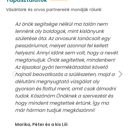
Vásárlóink és orvos partnereink mondják rólunk:
Az önök segítsége nélkül ma talán nem
lennénk oly boldogok, mint kislányunk
születése óta. Az orvosunk tanácsolt egy
pesszáriumot, melyet azonnal fel kellett
helyezni. Annyi időnk sem volt, hogy a nevét
megtanuljuk. Önök segítettek, mindenben!
Az éjszakai győri termékátadást követő
hajnali beavatkozás a szülészeten, majd a
délutáni megnyugtató vizsgálat oly
gyorsan és flottul ment, amit csak álmodni
tudok. Köszönöm Önöknek a szervezést és
hogy mindent megtettek értünk. Így ma
már hárman tudjuk megköszönni!
Marika, Péter és a kis Lili