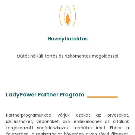
Hüvelyfiatalítás
Műtét nélküli, tartós és rizikómentes megoldással
LadyPower Partner Program
Partnerprogramunkba várjuk azokat az orvosokat,
szülésznőket, védőnőket, akik érdekelődnek az általunk
forgalmazott segédeszközök, termékek iránt. Ebben a
fejezetben, a regisztrációt követően olyan rövid filmeket,