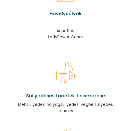
Hüvelysúlyok
Aquaflex,
LadyPower Conus
Süllyedéses tünetek felismerése
Méhsüllyedés, hólyagsüllyedés, végbélsüllyedés
tünetei