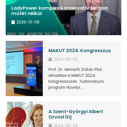
LadyPower komplex konzervatív terápia
műtét nélkül
2026-01-08
MAKUT 2024. Kongresszus
2024-05-02
Prof. Dr. Németh Zoltán Phd.
előadása a MAKUT 2024.
Kongresszusán. Tudományos
program Hüvelyi ...
A Szent-Györgyi Albert
Orvosi Díj
2024-05-02