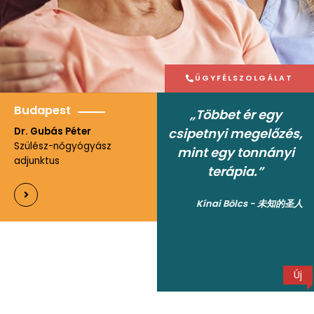
ÜGYFÉLSZOLGÁLAT
Budapest
„Többet ér egy
csipetnyi megelőzés,
Dr. Gubás Péter
Szülész-nőgyógyász
mint egy tonnányi
adjunktus
terápia.”
Kínai Bölcs - 未知的圣人
Új