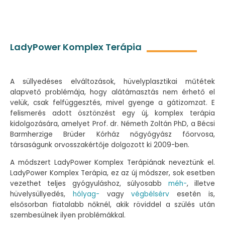
LadyPower Komplex Terápia
A süllyedéses elváltozások, hüvelyplasztikai műtétek
alapvető problémája, hogy alátámasztás nem érhető el
velük, csak felfüggesztés, mivel gyenge a gátizomzat. E
felismerés adott ösztönzést egy új, komplex terápia
kidolgozására, amelyet Prof. dr. Németh Zoltán PhD, a Bécsi
Barmherzige Brüder Kórház nőgyógyász főorvosa,
társaságunk orvosszakértője dolgozott ki 2009-ben.
A módszert LadyPower Komplex Terápiának neveztünk el.
LadyPower Komplex Terápia, ez az új módszer, sok esetben
vezethet teljes gyógyuláshoz, súlyosabb
méh-
, illetve
hüvelysüllyedés,
hólyag-
vagy
végbélsérv
esetén is,
elsősorban fiatalabb nőknél, akik röviddel a szülés után
szembesülnek ilyen problémákkal.