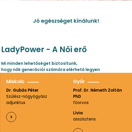
Jó egészséget kínálunk!
LadyPower - A Női erő
Mi minden lehetőséget biztosítunk,
hogy nők generációi számára elérhető legyen
Miskolc
Győr
Dr. Gubás Péter
Prof. Dr. Németh Zoltán
Szülész-nőgyógyász
PhD
adjunktus
főorvos
Lívia
asszisztens