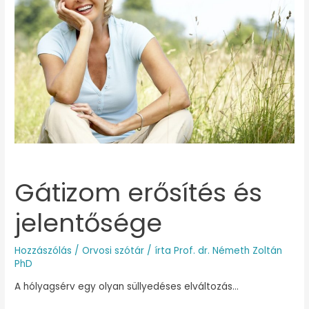
jelentősége
Gátizom erősítés és
jelentősége
Hozzászólás
/
Orvosi szótár
/ írta
Prof. dr. Németh Zoltán
PhD
A hólyagsérv egy olyan süllyedéses elváltozás…