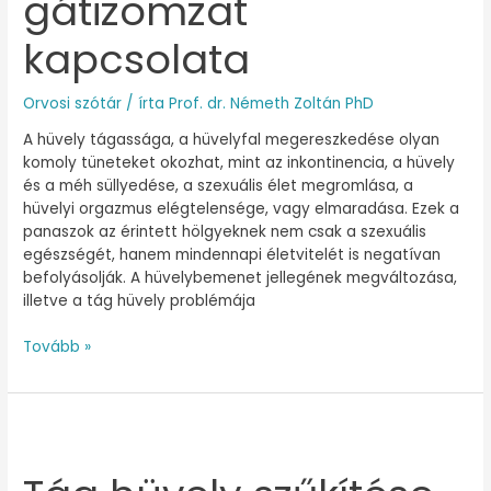
gátizomzat
kapcsolata
Orvosi szótár
/ írta
Prof. dr. Németh Zoltán PhD
A hüvely tágassága, a hüvelyfal megereszkedése olyan
komoly tüneteket okozhat, mint az inkontinencia, a hüvely
és a méh süllyedése, a szexuális élet megromlása, a
hüvelyi orgazmus elégtelensége, vagy elmaradása. Ezek a
panaszok az érintett hölgyeknek nem csak a szexuális
egészségét, hanem mindennapi életvitelét is negatívan
befolyásolják. A hüvelybemenet jellegének megváltozása,
illetve a tág hüvely problémája
Tovább »
Tág