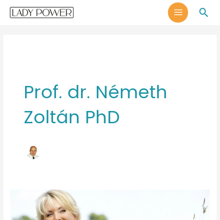
Skip
MAIN
Sea
to
MENU
content
Prof. dr. Németh
Zoltán PhD
Gátizom
erősítés
és