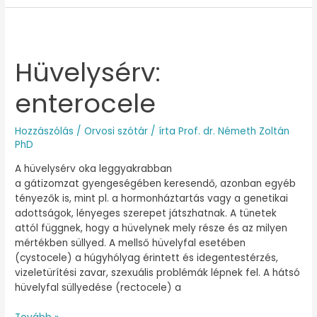
Hüvelysérv:
Hüvelysérv:
enterocele
enterocele
Hozzászólás
/
Orvosi szótár
/ írta
Prof. dr. Németh Zoltán
PhD
A hüvelysérv oka leggyakrabban
a gátizomzat gyengeségében keresendő, azonban egyéb
tényezők is, mint pl. a hormonháztartás vagy a genetikai
adottságok, lényeges szerepet játszhatnak. A tünetek
attól függnek, hogy a hüvelynek mely része és az milyen
mértékben süllyed. A mellső hüvelyfal esetében
(cystocele) a húgyhólyag érintett és idegentestérzés,
vizeletürítési zavar, szexuális problémák lépnek fel. A hátsó
hüvelyfal süllyedése (rectocele) a