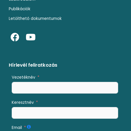
Publikációk
Letölthető dokumentumok
F
Y
a
o
c
u
e
t
b
u
Hírlevél feliratkozás
o
b
Vezetéknév
o
e
k
Keresztnév
Email