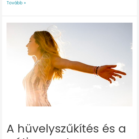
Tovább »
A
hüvelyszűkítés
és
a
gátizomzat
kapcsolata
A hüvelyszűkítés és a