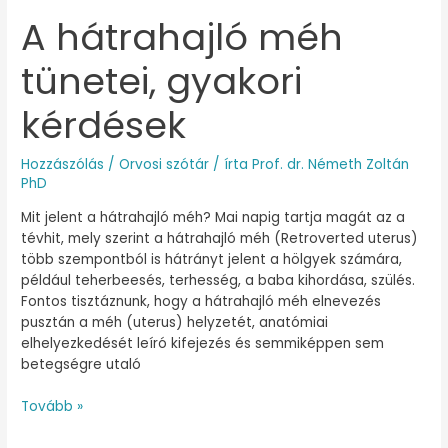
A hátrahajló méh
A
hátrahajló
tünetei, gyakori
méh
tünetei,
gyakori
kérdések
kérdések
Hozzászólás
/
Orvosi szótár
/ írta
Prof. dr. Németh Zoltán
PhD
Mit jelent a hátrahajló méh? Mai napig tartja magát az a
tévhit, mely szerint a hátrahajló méh (Retroverted uterus)
több szempontból is hátrányt jelent a hölgyek számára,
például teherbeesés, terhesség, a baba kihordása, szülés.
Fontos tisztáznunk, hogy a hátrahajló méh elnevezés
pusztán a méh (uterus) helyzetét, anatómiai
elhelyezkedését leíró kifejezés és semmiképpen sem
betegségre utaló
Tovább »