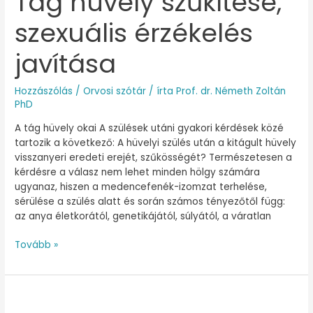
Tág hüvely szűkítése,
hüvely
szexuális érzékelés
szűkítése,
szexuális
érzékelés
javítása
javítása
Hozzászólás
/
Orvosi szótár
/ írta
Prof. dr. Németh Zoltán
PhD
A tág hüvely okai A szülések utáni gyakori kérdések közé
tartozik a következő: A hüvelyi szülés után a kitágult hüvely
visszanyeri eredeti erejét, szűkösségét? Természetesen a
kérdésre a válasz nem lehet minden hölgy számára
ugyanaz, hiszen a medencefenék-izomzat terhelése,
sérülése a szülés alatt és során számos tényezőtől függ:
az anya életkorától, genetikájától, súlyától, a váratlan
Tovább »