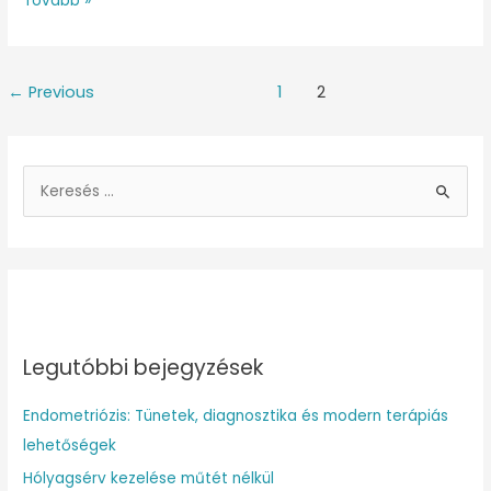
Tovább »
←
Previous
1
2
S
e
a
r
c
h
Legutóbbi bejegyzések
f
o
Endometriózis: Tünetek, diagnosztika és modern terápiás
r
lehetőségek
:
Hólyagsérv kezelése műtét nélkül