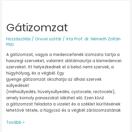
Gátizomzat
Gátizomzat
Hozzászólás
/
Orvosi szótár
/ írta
Prof. dr. Németh Zoltán
PhD
A gátizomzat, vagyis a medencefenék izomzata tartja a
hasüregi szerveket, valamint alátámasztja a kismedencei
szerveket. Itt helyezkednek el a belső nemi szervek, a
húgyhólyag, és a végbél. Egy
gyenge gátizomzat okozhatja az alhasi szervek
süllyedését
(méhsüllyedés, hüvelysüllyedés, cystocele, rectocele),
amely komoly panaszokat idézhet elő. Ezen kívül
a gátizomzat feladata a vizelet és a széklet kiürítésének
lehetővé tétele, a húgycső és a végbél záróizomzatának
Tovább »