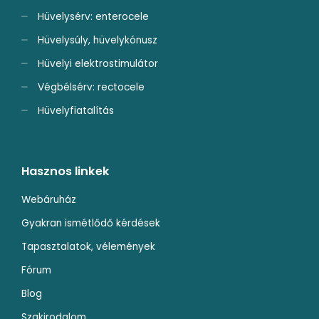
Hüvelysérv: enterocele
Hüvelysúly, hüvelykónusz
Hüvelyi elektrostimulátor
Végbélsérv: rectocele
Hüvelyfiatalítás
Hasznos linkek
Webáruház
Gyakran ismétlődő kérdések
Tapasztalatok, vélemények
Fórum
Blog
Szakirodalom